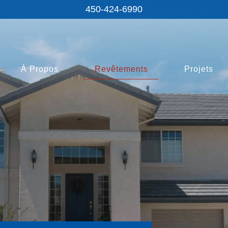
450-424‑6990
À Propos
Revêtements
Projets