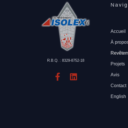
Navig
Accueil
À propo
Revêtem
R.B.Q. : 8329-8752-18
Projets
Avis
Contact
English