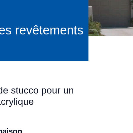
res revêtements
 de stucco pour un
crylique
maison